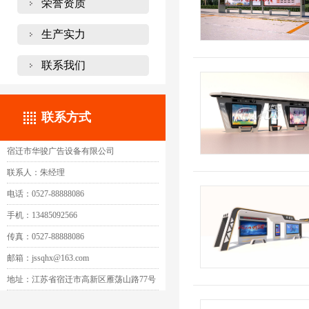
荣誉资质
生产实力
联系我们
联系方式
宿迁市华骏广告设备有限公司
联系人：朱经理
电话：0527-88888086
手机：13485092566
传真：0527-88888086
邮箱：jssqhx@163.com
地址：江苏省宿迁市高新区雁荡山路77号