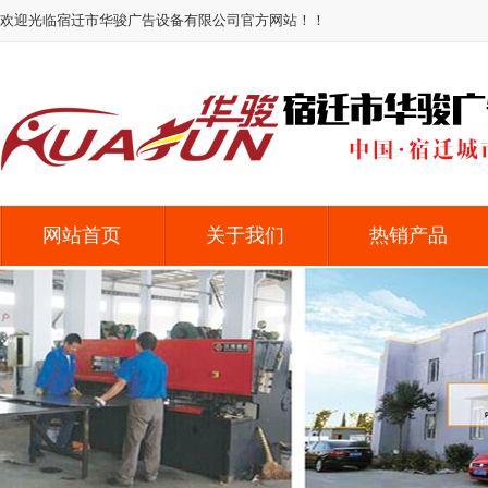
欢迎光临宿迁市华骏广告设备有限公司官方网站！！
网站首页
关于我们
热销产品