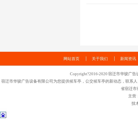
网站首页
关于我们
新闻资讯
Copyright?2016-2020 宿迁市华
宿迁市华骏广告设备有限公司为您提供候车亭，公交候车亭的新动态，联系人：朱经
省宿迁市
主营
技