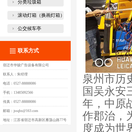
分类垃圾箱
滚动灯箱（换画灯箱）
公交候车亭
联系方式
宿迁市华骏广告设备有限公司
联系人：朱经理
泉州市历
电话：0527-88888086
国吴永安
手机：13485092566
年，中原
传真：0527-88888086
邮箱：jssqhx@163.com
作郡治，
地址：江苏省宿迁市高新区雁荡山路77号
度成为世