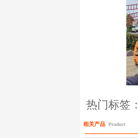
热门标签
相关产品
Product