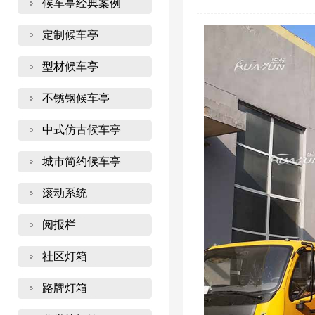
候车亭经典案例
定制候车亭
型材候车亭
不锈钢候车亭
中式仿古候车亭
城市简约候车亭
滚动系统
阅报栏
社区灯箱
路牌灯箱