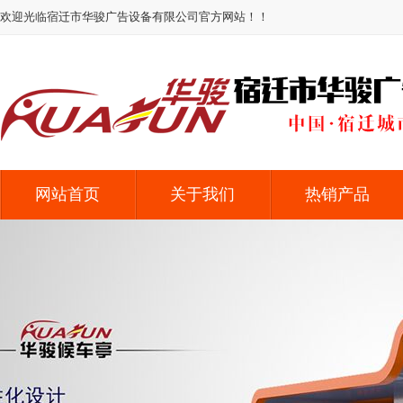
欢迎光临宿迁市华骏广告设备有限公司官方网站！！
网站首页
关于我们
热销产品