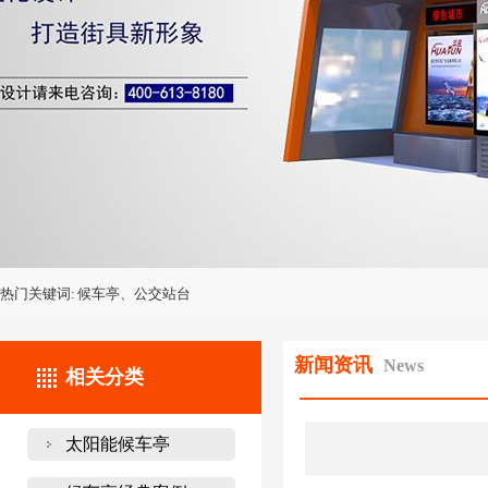
热门关键词:
候车亭、公交站台
新闻资讯
News
相关分类
太阳能候车亭