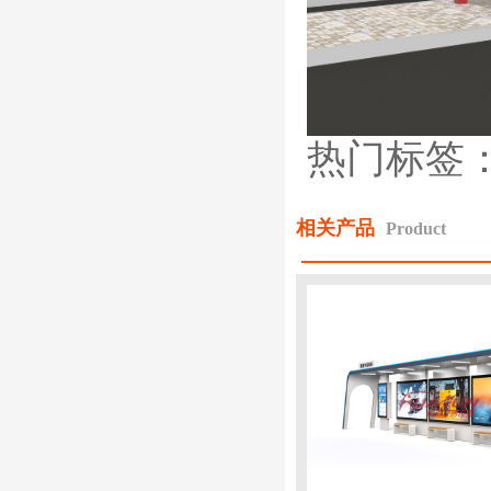
热门标签
相关产品
Product