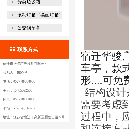
分类垃圾箱
滚动灯箱（换画灯箱）
公交候车亭
联系方式
宿迁华骏
宿迁市华骏广告设备有限公司
车亭，款
联系人：朱经理
形....
电话：0527-88888086
结构设计
手机：13485092566
传真：0527-88888086
需要考虑
邮箱：jssqhx@163.com
过程中，
地址：江苏省宿迁市高新区雁荡山路77号
和连接方