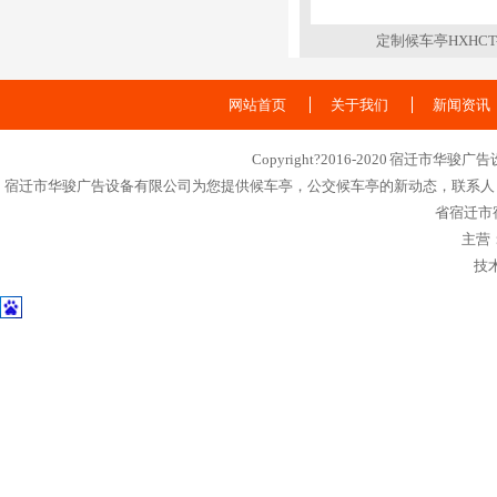
定制候车亭HXHCT-
网站首页
关于我们
新闻资讯
Copyright?2016-2020 宿迁市华
宿迁市华骏广告设备有限公司为您提供候车亭，公交候车亭的新动态，联系人：朱经
省宿迁市
主营
技