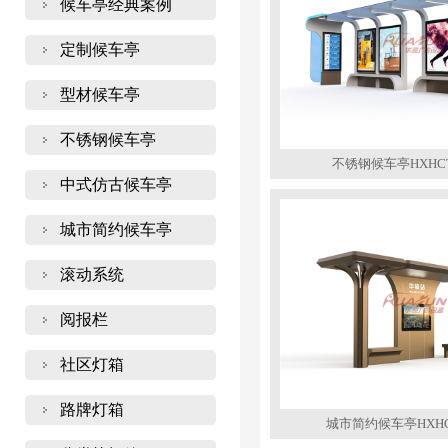
候车亭经典案例
定制候车亭
型材候车亭
不锈钢候车亭
不锈钢候车亭HXHCT
中式仿古候车亭
城市简约候车亭
滚动系统
阅报栏
社区灯箱
路牌灯箱
城市简约候车亭HXHCT