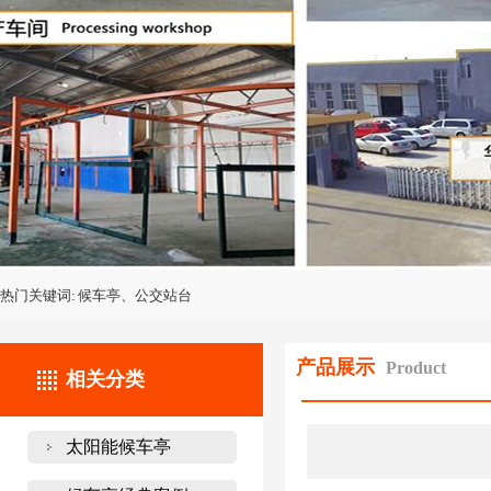
热门关键词:
候车亭、公交站台
产品展示
Product
相关分类
太阳能候车亭