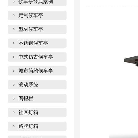
候车亭经典案例
定制候车亭
型材候车亭
不锈钢候车亭
中式仿古候车亭
城市简约候车亭
滚动系统
阅报栏
社区灯箱
路牌灯箱