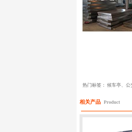
热门标签：
候车亭、公
相关产品
Product