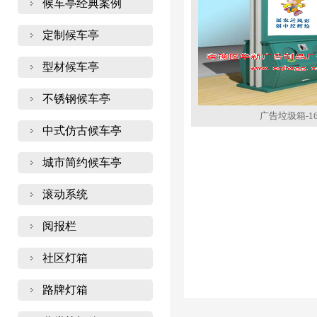
候车亭经典案例
定制候车亭
型材候车亭
不锈钢候车亭
广告垃圾箱-16
中式仿古候车亭
城市简约候车亭
滚动系统
阅报栏
社区灯箱
路牌灯箱