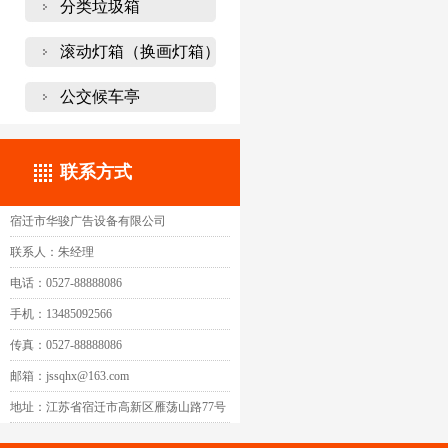
分类垃圾箱
滚动灯箱（换画灯箱）
公交候车亭
联系方式
宿迁市华骏广告设备有限公司
联系人：朱经理
电话：0527-88888086
手机：13485092566
传真：0527-88888086
邮箱：jssqhx@163.com
地址：江苏省宿迁市高新区雁荡山路77号