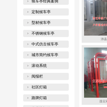
候车亭经典案例
定制候车亭
型材候车亭
不锈钢候车亭
沛县
中式仿古候车亭
城市简约候车亭
滚动系统
阅报栏
社区灯箱
路牌灯箱
连云