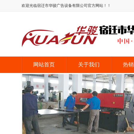
欢迎光临宿迁市华骏广告设备有限公司官方网站！！
网站首页
关于我们
热销