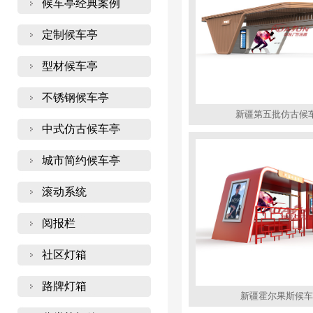
候车亭经典案例
定制候车亭
型材候车亭
不锈钢候车亭
新疆第五批仿古候
中式仿古候车亭
城市简约候车亭
滚动系统
阅报栏
社区灯箱
路牌灯箱
新疆霍尔果斯候车