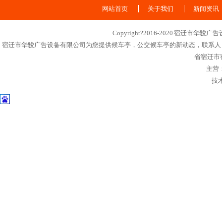
网站首页
关于我们
新闻资讯
Copyright?2016-2020 宿迁市华
宿迁市华骏广告设备有限公司为您提供候车亭，公交候车亭的新动态，联系人：朱经
省宿迁市
主营
技