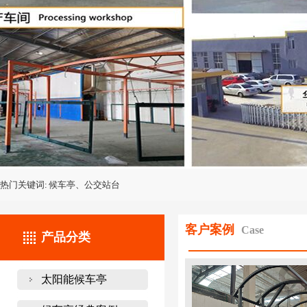
热门关键词:
候车亭、公交站台
客户案例
Case
产品分类
太阳能候车亭